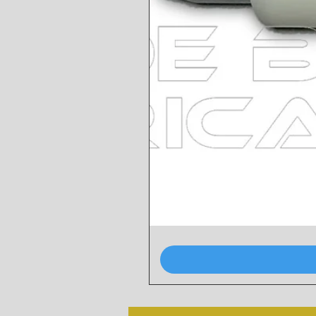
AAU4969
POMPA
FRIZIONE
MINI
1.0/1.3