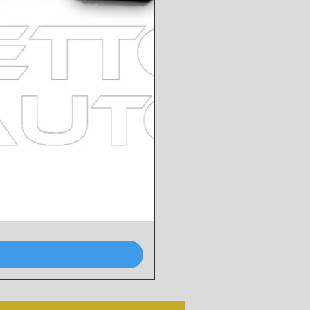
7556137
RADIATORE
ACQUA
FIAT
UNO