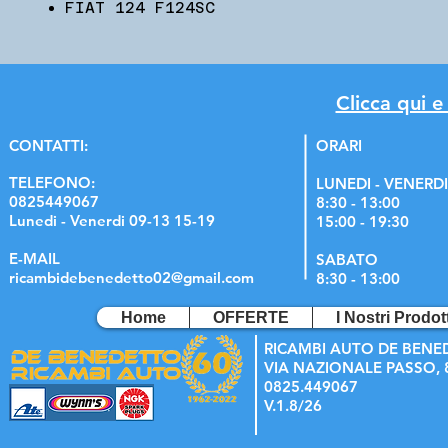
FIAT 124 F124SC
Clicca qui e
C
ONTATTI:
ORARI
TELEFONO:
LUNEDI - VENERDI
0825449067
8:30 - 13:00
Lunedi - Venerdi 09-13 15-19
15:00 - 19:30
E-MAIL
SABATO
ricambidebenedetto02@gmail.com
8:30 - 13:00
Home
OFFERTE
I Nostri Prodott
RICAMBI AUTO DE BENE
VIA NAZIONALE PASSO, 8
0825.449067
V.1.8/26