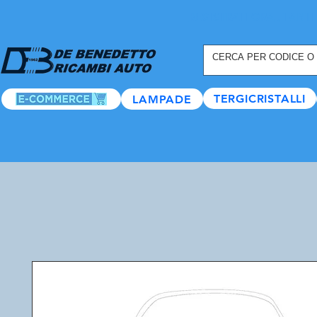
REGISTRATI ORA
, TANTI
TERGICRISTALLI
LAMPADE