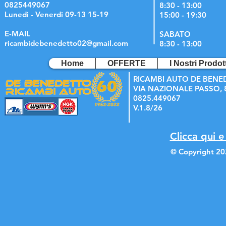
0825449067
8:30 - 13:00
Lunedi - Venerdi 09-13 15-19
15:00 - 19:30
E-MAIL
SABATO
ricambidebenedetto02@gmail.com
8:30 - 13:00
Home
OFFERTE
I Nostri Prodott
RICAMBI AUTO DE BENE
VIA NAZIONALE PASSO, 8
0825.449067
V.1.8/26
Clicca qui e
© Copyright 20