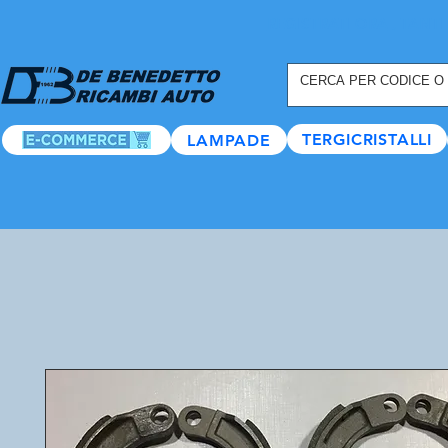
REGISTRATI ORA
, TANTI
TERGICRISTALLI
LAMPADE