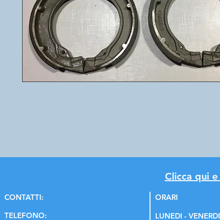
Clicca qui e
C
ONTATTI:
ORARI
TELEFONO:
LUNEDI - VENERDI