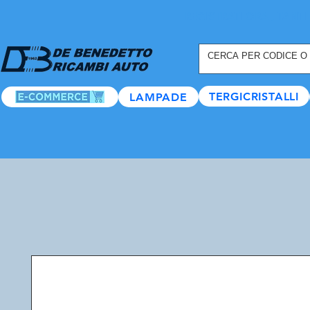
REGISTRATI ORA
, TANTI
TERGICRISTALLI
LAMPADE