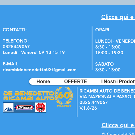
Clicca qui e
C
ONTATTI:
ORARI
TELEFONO:
LUNEDI - VENERDI
0825449067
8:30 - 13:00
Lunedi - Venerdi 09-13 15-19
15:00 - 19:30
E-MAIL
SABATO
ricambidebenedetto02@gmail.com
8:30 - 13:00
Home
OFFERTE
I Nostri Prodott
RICAMBI AUTO DE BENE
VIA NAZIONALE PASSO, 8
0825.449067
V.1.8/26
Clicca qui e
© Copyright 20