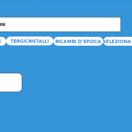
REGISTRATI ORA
, TANTI SCONTI E VANTAGGI TI ASPETTANO
TERGICRISTALLI
E
RICAMBI D'EPOCA
SELEZIONA