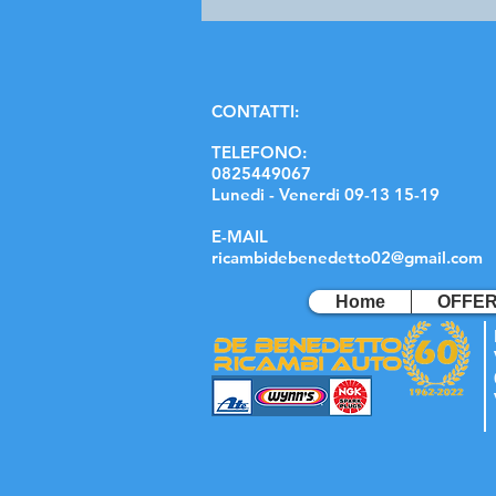
C
ONTATTI:
TELEFONO:
0825449067
Lunedi - Venerdi 09-13 15-19
E-MAIL
ricambidebenedetto02@gmail.com
Home
OFFE