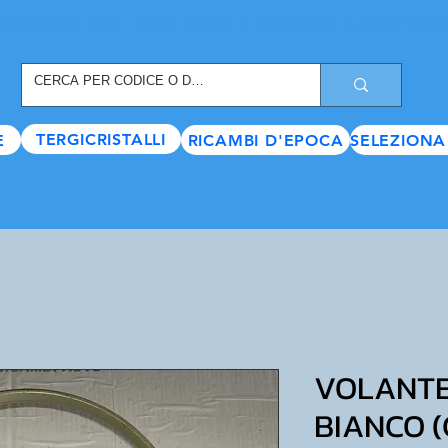
REGISTRATI ORA
, TANTI SCONTI E VANTAGGI TI ASPETTANO
TERGICRISTALLI
E
RICAMBI D'EPOCA
SELEZIONA
VOLANTE 
BIANCO (