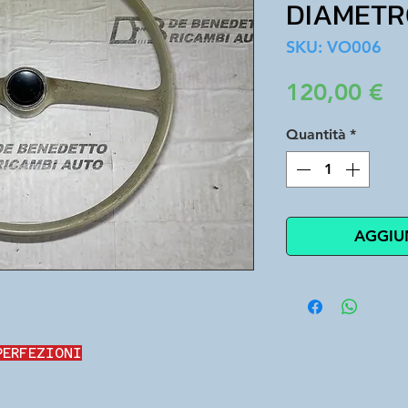
DIAMETR
SKU: VO006
Pr
120,00 €
Quantità
*
AGGIU
PERFEZIONI