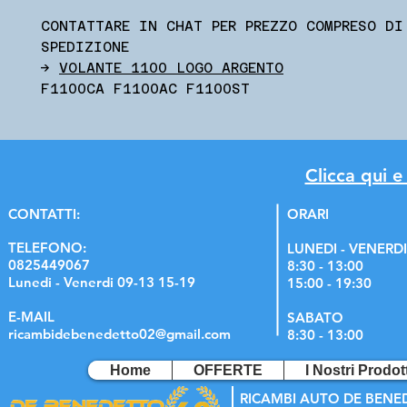
CONTATTARE IN CHAT PER PREZZO COMPRESO DI
SPEDIZIONE
->
VOLANTE 1100 LOGO ARGENTO
F1100CA F1100AC F1100ST
Clicca qui e
C
ONTATTI:
ORARI
TELEFONO:
LUNEDI - VENERDI
0825449067
8:30 - 13:00
Lunedi - Venerdi 09-13 15-19
15:00 - 19:30
E-MAIL
SABATO
ricambidebenedetto02@gmail.com
8:30 - 13:00
Home
OFFERTE
I Nostri Prodott
RICAMBI AUTO DE BENE