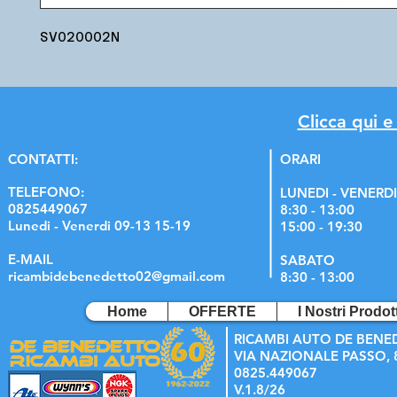
SV020002N
Clicca qui e
C
ONTATTI:
ORARI
TELEFONO:
LUNEDI - VENERDI
0825449067
8:30 - 13:00
Lunedi - Venerdi 09-13 15-19
15:00 - 19:30
E-MAIL
SABATO
ricambidebenedetto02@gmail.com
8:30 - 13:00
Home
OFFERTE
I Nostri Prodott
RICAMBI AUTO DE BENE
VIA NAZIONALE PASSO, 8
0825.449067
V.1.8/26