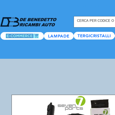
REGISTRATI ORA
, TANTI
TERGICRISTALLI
LAMPADE