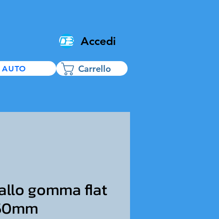
Accedi
Carrello
 AUTO
tallo gomma flat
350mm