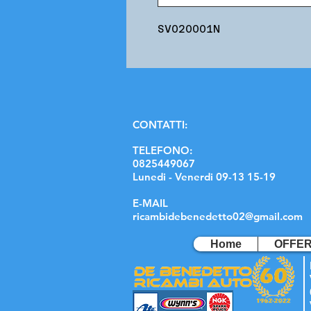
SV020001N
C
ONTATTI:
TELEFONO:
0825449067
Lunedi - Venerdi 09-13 15-19
E-MAIL
ricambidebenedetto02@gmail.com
Home
OFFE