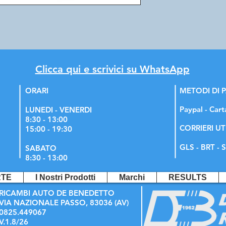
Clicca qui e scrivici su WhatsApp
ORARI
METODI DI
Paypal - Cart
LUNEDI - VENERDI
8:30 - 13:00
CORRIERI UT
15:00 - 19:30
GLS - BRT - S
SABATO
8:30 - 13:00
RTE
I Nostri Prodotti
Marchi
RESULTS
RICAMBI AUTO DE BENEDETTO
VIA NAZIONALE PASSO, 83036 (AV)
0825.449067
V.1.8/26