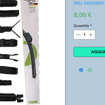
SKU: SV02000
Prez
8,00 €
Quantità
*
AGGIU