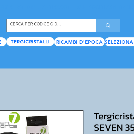
REGISTRATI ORA
, TANTI SCONTI E VANTAGGI TI ASPETTANO
TERGICRISTALLI
E
RICAMBI D'EPOCA
SELEZIONA
Tergicris
SEVEN 