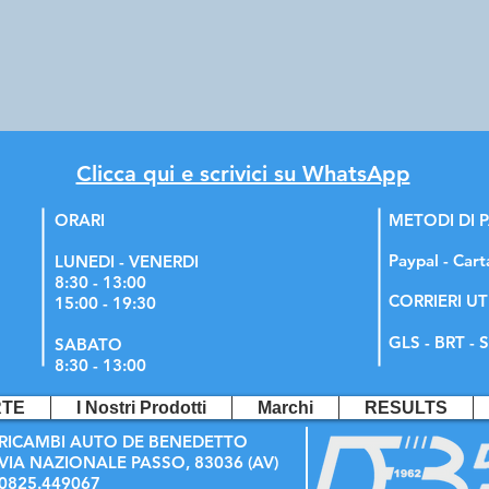
Clicca qui e scrivici su WhatsApp
ORARI
METODI DI
Paypal - Cart
LUNEDI - VENERDI
8:30 - 13:00
CORRIERI UT
15:00 - 19:30
GLS - BRT - S
SABATO
8:30 - 13:00
RTE
I Nostri Prodotti
Marchi
RESULTS
RICAMBI AUTO DE BENEDETTO
VIA NAZIONALE PASSO, 83036 (AV)
0825.449067