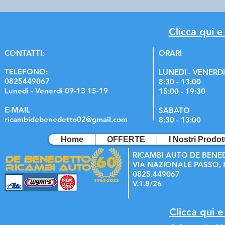
Clicca qui e
C
ONTATTI:
ORARI
TELEFONO:
LUNEDI - VENERDI
0825449067
8:30 - 13:00
Lunedi - Venerdi 09-13 15-19
15:00 - 19:30
E-MAIL
SABATO
ricambidebenedetto02@gmail.com
8:30 - 13:00
Home
OFFERTE
I Nostri Prodott
RICAMBI AUTO DE BENE
VIA NAZIONALE PASSO, 8
0825.449067
V.1.8/26
Clicca qui e