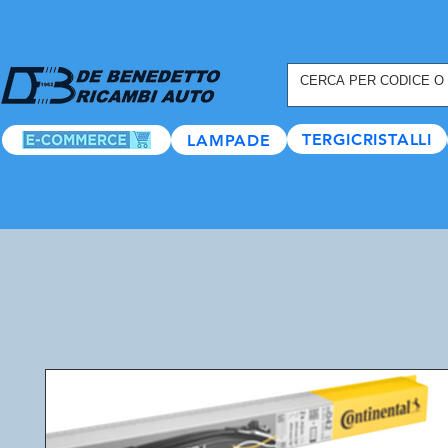
REGISTRATI ORA
, TANTI
TERGICRISTALLI
LAMPADE