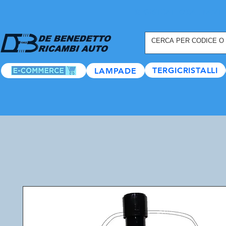
REGISTRATI ORA
, TANTI
TERGICRISTALLI
LAMPADE