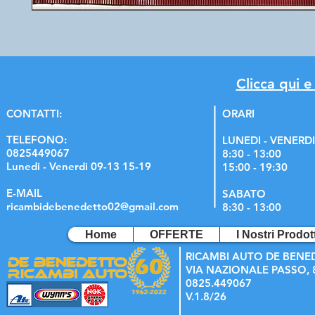
Clicca qui e
C
ONTATTI:
ORARI
TELEFONO:
LUNEDI - VENERDI
0825449067
8:30 - 13:00
Lunedi - Venerdi 09-13 15-19
15:00 - 19:30
E-MAIL
SABATO
ricambidebenedetto02@gmail.com
8:30 - 13:00
Home
OFFERTE
I Nostri Prodott
RICAMBI AUTO DE BENE
VIA NAZIONALE PASSO, 8
0825.449067
V.1.8/26