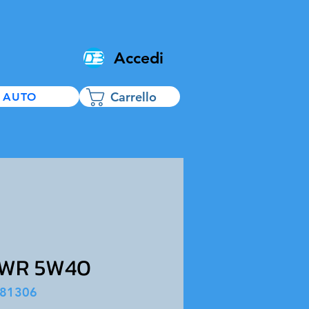
Accedi
Carrello
 AUTO
 WR 5W40
081306