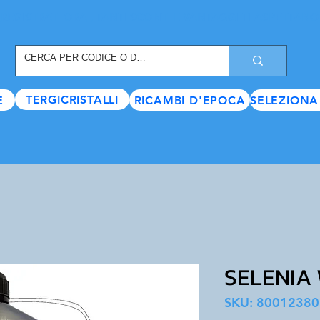
REGISTRATI ORA
, TANTI SCONTI E VANTAGGI TI ASPETTANO
TERGICRISTALLI
E
RICAMBI D'EPOCA
SELEZIONA
SELENIA
SKU: 8001238