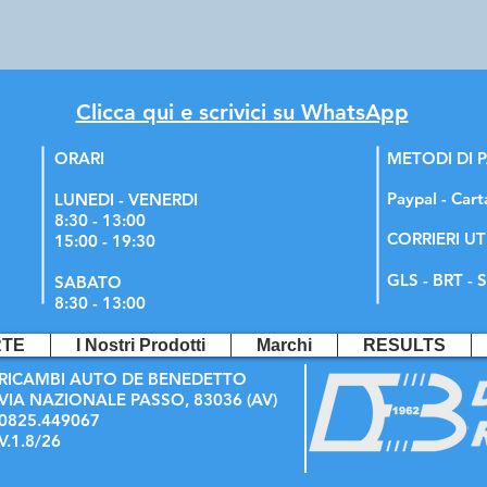
Clicca qui e scrivici su WhatsApp
ORARI
METODI DI
Paypal - Cart
LUNEDI - VENERDI
8:30 - 13:00
CORRIERI UT
15:00 - 19:30
GLS - BRT - S
SABATO
8:30 - 13:00
RTE
I Nostri Prodotti
Marchi
RESULTS
RICAMBI AUTO DE BENEDETTO
VIA NAZIONALE PASSO, 83036 (AV)
0825.449067
V.1.8/26