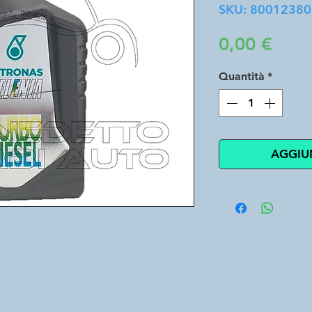
SKU: 8001238
Prez
0,00 €
Quantità
*
AGGIU