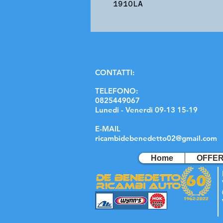
1910LA
C
ONTATTI:
TELEFONO:
0825449067
Lunedi - Venerdi 09-13 15-19
E-MAIL
ricambidebenedetto02@gmail.com
Home
OFFE