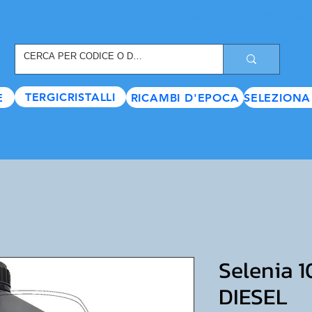
REGISTRATI ORA
, TANTI SCONTI E VANTAGGI TI ASPETTANO
TERGICRISTALLI
E
RICAMBI D'EPOCA
SELEZIONA
Selenia
DIESEL