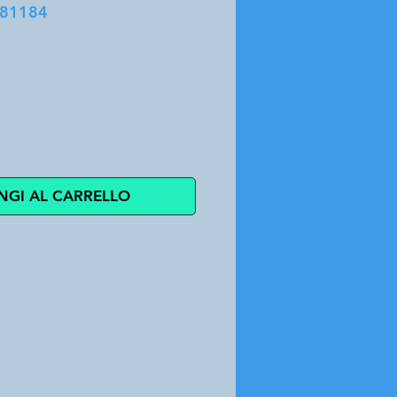
081184
zo
NGI AL CARRELLO