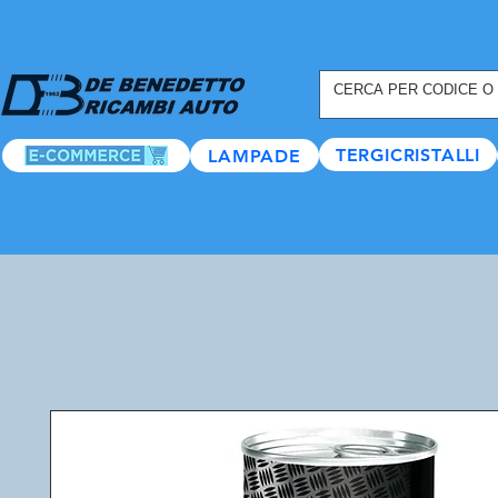
REGISTRATI ORA
, TANTI
TERGICRISTALLI
LAMPADE