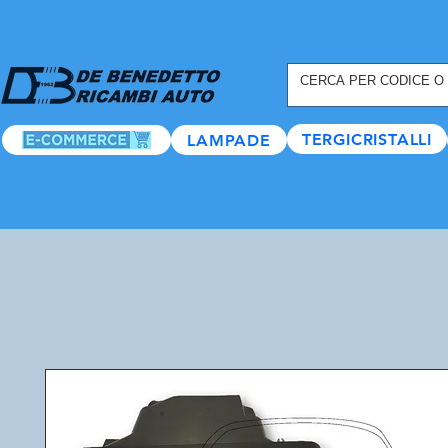
REGISTRATI ORA
, TANTI
TERGICRISTALLI
LAMPADE