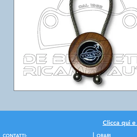
Clicca qui e
C
ONTATTI:
ORARI