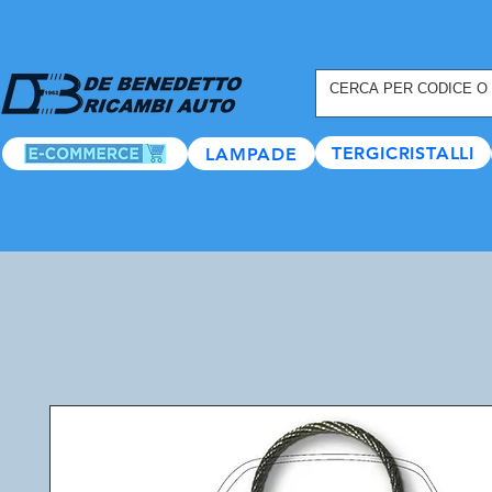
REGISTRATI ORA
, TANTI
TERGICRISTALLI
LAMPADE