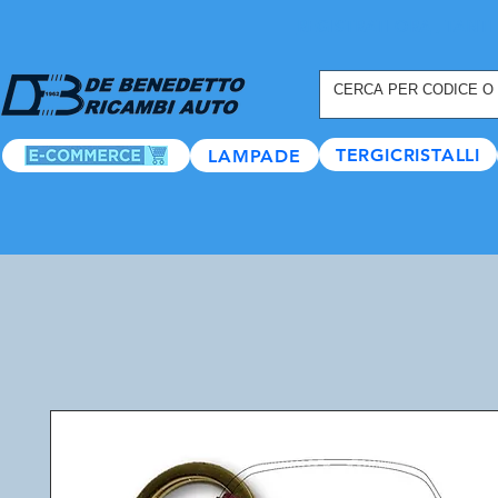
REGISTRATI ORA
, TANTI
TERGICRISTALLI
LAMPADE