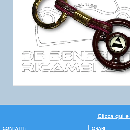
Clicca qui e
C
ONTATTI:
ORARI