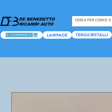
REGISTRATI ORA
, TANTI
TERGICRISTALLI
LAMPADE