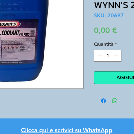
WYNN’S 
SKU: 20697
Prez
0,00 €
Quantità
*
AGGIU
Clicca qui e scrivici su WhatsApp