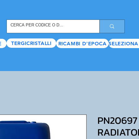
REGISTRATI ORA
, TANTI SCONTI E VANTAGGI TI ASPETTANO
TERGICRISTALLI
E
RICAMBI D'EPOCA
SELEZIONA
PN20697
RADIATO