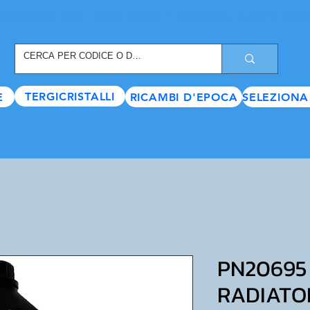
REGISTRATI ORA
, TANTI SCONTI E VANTAGGI TI ASPETTANO
TERGICRISTALLI
E
RICAMBI D'EPOCA
SELEZIONA
PN20695
RADIATO