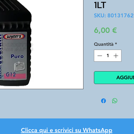
1LT
SKU: 8013176
Prez
6,00 €
Quantità
*
AGGIU
Clicca qui e scrivici su WhatsApp