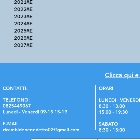
2021ME
2022ME
2023ME
2024ME
2025ME
2026ME
2027ME
Clicca qui e
C
ONTATTI:
ORARI
TELEFONO:
LUNEDI - VENERDI
0825449067
8:30 - 13:00
Lunedi - Venerdi 09-13 15-19
15:00 - 19:30
E-MAIL
SABATO
ricambidebenedetto02@gmail.com
8:30 - 13:00