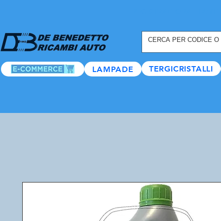
REGISTRATI ORA
, TANTI
TERGICRISTALLI
LAMPADE