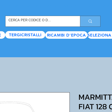
REGISTRATI ORA
, TANTI SCONTI E VANTAGGI TI ASPETTANO
TERGICRISTALLI
E
RICAMBI D'EPOCA
SELEZIONA
MARMITT
FIAT 128