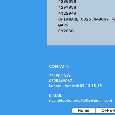
4286636
4297938
4322948
CHIAMARE 0825.449067 P
MAR6
F128SC
C
ONTATTI:
TELEFONO:
0825449067
Lunedi - Venerdi 09-13 15-19
E-MAIL
ricambidebenedetto02@gmail.com
Home
OFFE