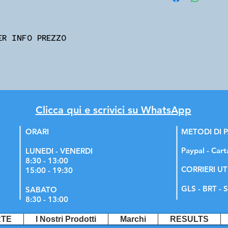
ER INFO PREZZO
Clicca qui e scrivici su WhatsApp
ORARI
METODI DI
Paypal - Cart
LUNEDI - VENERDI
8:30 - 13:00
CORRIERI UT
15:00 - 19:30
GLS - BRT - S
SABATO
8:30 - 13:00
RTE
I Nostri Prodotti
Marchi
RESULTS