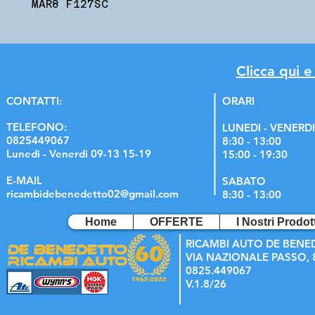
MAR8 F127SC
Clicca qui e
C
ONTATTI:
ORARI
TELEFONO:
LUNEDI - VENERDI
0825449067
8:30 - 13:00
Lunedi - Venerdi 09-13 15-19
15:00 - 19:30
E-MAIL
SABATO
ricambidebenedetto02@gmail.com
8:30 - 13:00
Home
OFFERTE
I Nostri Prodott
RICAMBI AUTO DE BENE
VIA NAZIONALE PASSO, 8
0825.449067
V.1.8/26