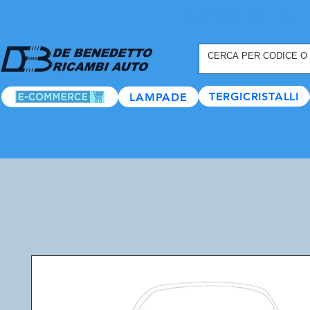
REGISTRATI ORA
, TANTI
TERGICRISTALLI
LAMPADE