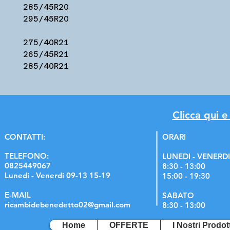
285/45R20
295/45R20
275/40R21
265/45R21
285/40R21
Clicca qui e
C
ONTATTI:
ORARI
TELEFONO:
LUNEDI - VENERDI
0825449067
8:30 - 13:00
Lunedi - Venerdi 09-13 15-19
15:00 - 19:30
E-MAIL
SABATO
ricambidebenedetto02@gmail.com
8:30 - 13:00
Home
OFFERTE
I Nostri Prodott