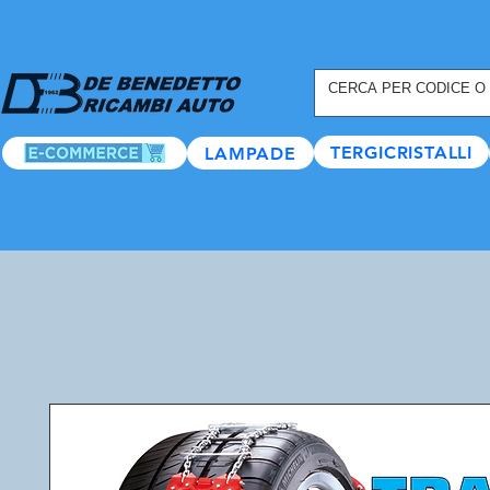
REGISTRATI ORA
, TANTI
TERGICRISTALLI
LAMPADE