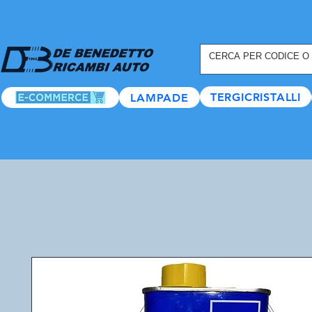
REGISTRATI ORA
, TANTI
TERGICRISTALLI
LAMPADE