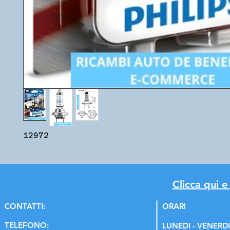
12972
Clicca qui e
C
ONTATTI:
ORARI
TELEFONO:
LUNEDI - VENERDI