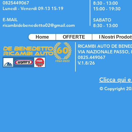
0825449067
8:30 - 13:00
Lunedi - Venerdi 09-13 15-19
15:00 - 19:30
E-MAIL
SABATO
ricambidebenedetto02@gmail.com
8:30 - 13:00
Home
OFFERTE
I Nostri Prodott
RICAMBI AUTO DE BENE
VIA NAZIONALE PASSO, 8
0825.449067
V.1.8/26
Clicca qui e
© Copyright 20