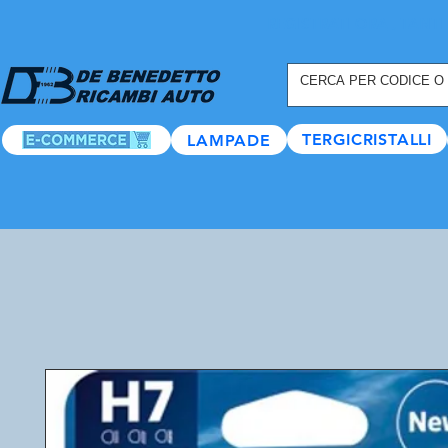
REGISTRATI ORA
, TANTI
TERGICRISTALLI
LAMPADE