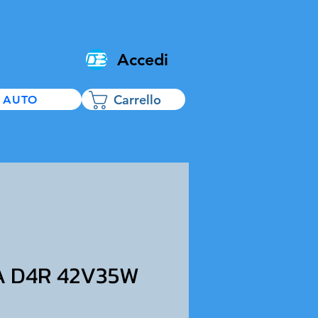
Accedi
Carrello
 AUTO
 D4R 42V35W