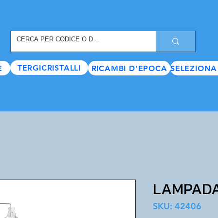
REGISTRATI ORA
, TANTI SCONTI E VANTAGGI TI ASPETTANO
TERGICRISTALLI
E
RICAMBI D'EPOCA
SELEZIONA
LAMPADA
SKU: 42406