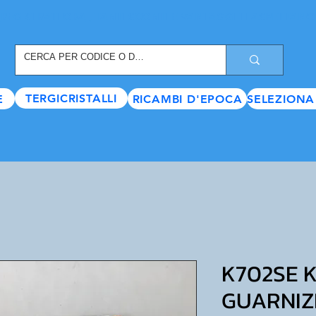
REGISTRATI ORA
, TANTI SCONTI E VANTAGGI TI ASPETTANO
TERGICRISTALLI
E
RICAMBI D'EPOCA
SELEZIONA
K702SE K
GUARNIZ