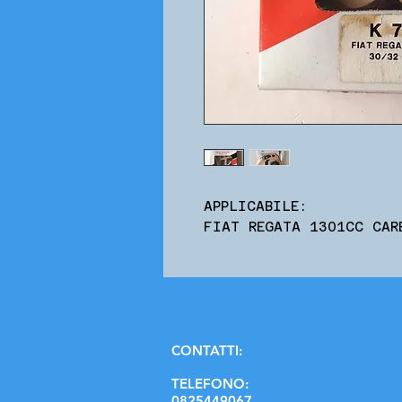
APPLICABILE:
FIAT REGATA 1301CC CAR
C
ONTATTI:
TELEFONO:
0825449067