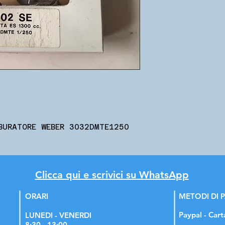
BURATORE WEBER 3032DMTE1250
Clicca qui e scrivici su WhatsApp
ORARI
METODI DI
Paypal - Cart
LUNEDI - VENERDI
8:30 - 13:00