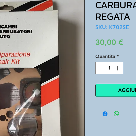
CARBURA
REGATA
SKU: K702SE
Pre
30,00 €
Quantità
*
AGGIU