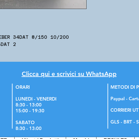
EBER 34DAT 8/150 10/200
4DAT 2
Clicca qui e scrivici su WhatsApp
ORARI
METODI DI
Paypal - Cart
LUNEDI - VENERDI
8:30 - 13:00
CORRIERI UT
15:00 - 19:30
GLS - BRT - S
SABATO
8:30 - 13:00