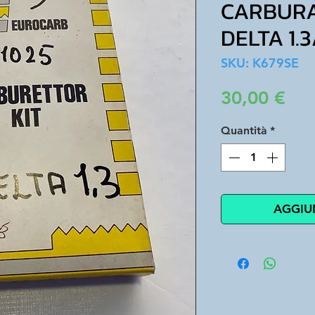
CARBURA
DELTA 1.3
SKU: K679SE
Pre
30,00 €
Quantità
*
AGGIU