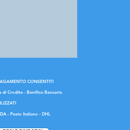
 PAGAMENTO CONSENTITI
a di Credito - Bonifico Bancario
ILIZZATI
DA - Poste Italiane - DHL