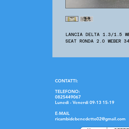
LANCIA DELTA 1.3/1.5 W
SEAT RONDA 2.0 WEBER 3
C
ONTATTI:
TELEFONO:
0825449067
Lunedi - Venerdi 09-13 15-19
E-MAIL
ricambidebenedetto02@gmail.com