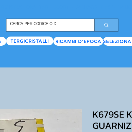
REGISTRATI ORA
, TANTI SCONTI E VANTAGGI TI ASPETTANO
TERGICRISTALLI
E
RICAMBI D'EPOCA
SELEZIONA
K679SE K
GUARNIZ