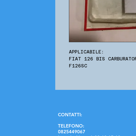
APPLICABILE:
FIAT 126 BIS CARBURATO
F126SC
C
ONTATTI:
TELEFONO:
0825449067