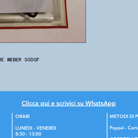
RE WEBER 30DGF
Clicca qui e scrivici su WhatsApp
ORARI
METODI DI
Paypal - Cart
LUNEDI - VENERDI
8:30 - 13:00