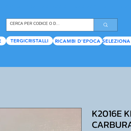
REGISTRATI ORA
, TANTI SCONTI E VANTAGGI TI ASPETTANO
TERGICRISTALLI
E
RICAMBI D'EPOCA
SELEZIONA
K2016E K
CARBURA