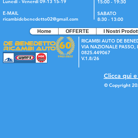
Lunedi - Venerdi 09-13 15-19
15:00 - 19:30
E-MAIL
SABATO
ricambidebenedetto02@gmail.com
8:30 - 13:00
Home
OFFERTE
I Nostri Prodott
RICAMBI AUTO DE BENE
VIA NAZIONALE PASSO, 8
0825.449067
V.1.8/26
Clicca qui e
© Copyright 20