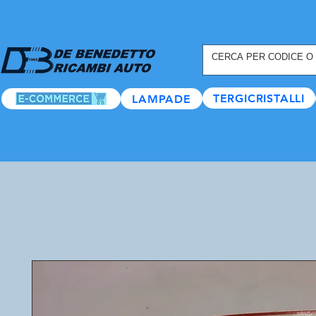
REGISTRATI ORA
, TANTI
TERGICRISTALLI
LAMPADE