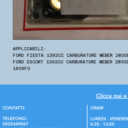
APPLICABILI:
FORD FIESTA 1392CC CARBURATORE WEBER 2830
FORD ESCORT 1392CC CARBURATORE WEBER 2830
1609FO
Clicca qui e
C
ONTATTI:
ORARI
TELEFONO:
LUNEDI - VENERDI
0825449067
8:30 - 13:00