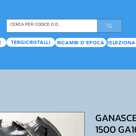
REGISTRATI ORA
, TANTI SCONTI E VANTAGGI TI ASPETTANO
TERGICRISTALLI
E
RICAMBI D'EPOCA
SELEZIONA
GANASCE 
1500 GA1