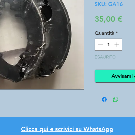
SKU: GA16
Pre
35,00 €
Quantità
*
ESAURITO
Avvisami 
Clicca qui e scrivici su WhatsApp