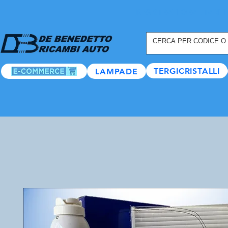
REGISTRATI ORA
, TANTI
TERGICRISTALLI
LAMPADE