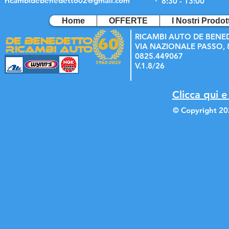
ricambidebenedetto02@gmail.com
8:30 - 13:00
Home
OFFERTE
I Nostri Prodott
RICAMBI AUTO DE BENE
VIA NAZIONALE PASSO, 8
0825.449067
V.1.8/26
Clicca qui e
© Copyright 20