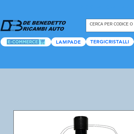
REGISTRATI ORA
, TANTI
TERGICRISTALLI
LAMPADE