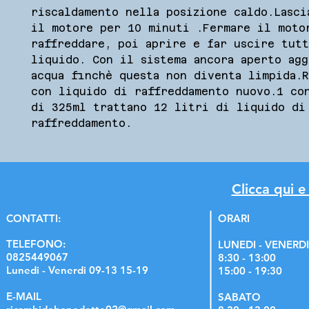
riscaldamento nella posizione caldo.Lascia
il motore per 10 minuti .Fermare il motor
raffreddare, poi aprire e far uscire tutt
liquido. Con il sistema ancora aperto agg
acqua finchè questa non diventa limpida.R
con liquido di raffreddamento nuovo.1 con
di 325ml trattano 12 litri di liquido di 
raffreddamento. 
Clicca qui e
C
ONTATTI:
ORARI
TELEFONO:
LUNEDI - VENERDI
0825449067
8:30 - 13:00
Lunedi - Venerdi 09-13 15-19
15:00 - 19:30
E-MAIL
SABATO