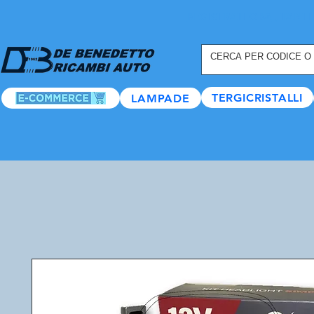
REGISTRATI ORA
, TANTI
TERGICRISTALLI
LAMPADE