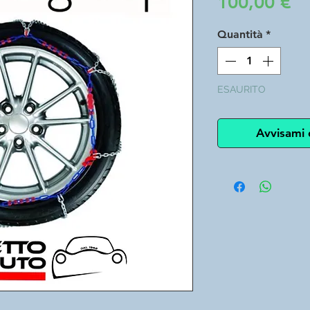
Pr
100,00 €
Quantità
*
ESAURITO
Avvisami 