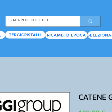
REGISTRATI ORA
, TANTI SCONTI E VANTAGGI TI ASPETTANO
TERGICRISTALLI
E
RICAMBI D'EPOCA
SELEZIONA
CATENE 