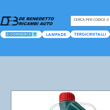
REGISTRATI ORA
, TANTI
TERGICRISTALLI
LAMPADE