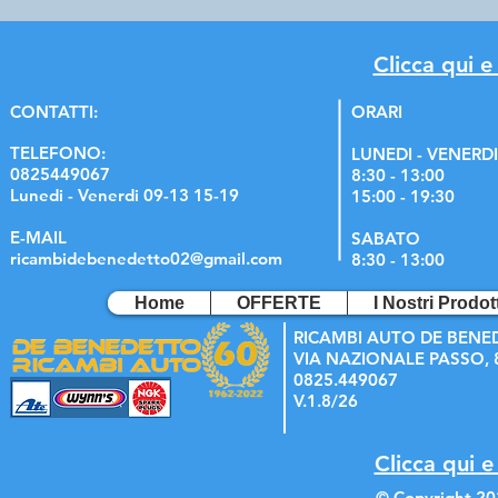
Clicca qui e
C
ONTATTI:
ORARI
TELEFONO:
LUNEDI - VENERDI
0825449067
8:30 - 13:00
Lunedi - Venerdi 09-13 15-19
15:00 - 19:30
E-MAIL
SABATO
ricambidebenedetto02@gmail.com
8:30 - 13:00
Home
OFFERTE
I Nostri Prodott
RICAMBI AUTO DE BENE
VIA NAZIONALE PASSO, 8
0825.449067
V.1.8/26
Clicca qui e
© Copyright 20