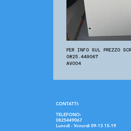
PER INFO SUL PREZZO SC
0825.449067
AV004
C
ONTATTI:
TELEFONO:
0825449067
Lunedi - Venerdi 09-13 15-19