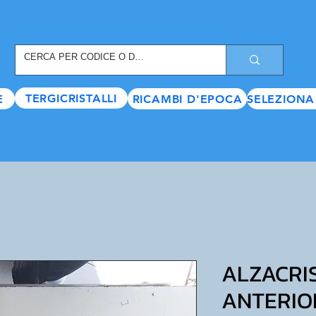
REGISTRATI ORA
, TANTI SCONTI E VANTAGGI TI ASPETTANO
TERGICRISTALLI
E
RICAMBI D'EPOCA
SELEZIONA
ALZACRI
ANTERIO