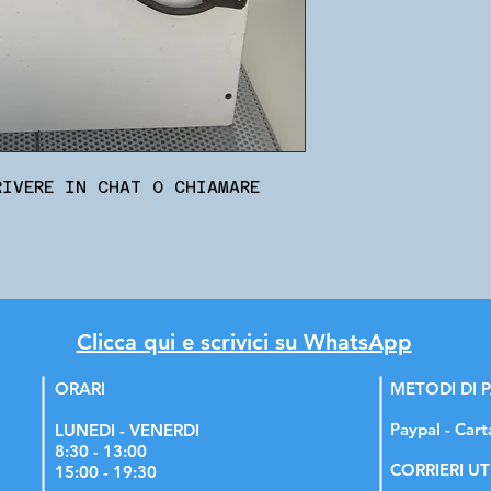
RIVERE IN CHAT O CHIAMARE
Clicca qui e scrivici su WhatsApp
ORARI
METODI DI
Paypal - Cart
LUNEDI - VENERDI
8:30 - 13:00
CORRIERI UT
15:00 - 19:30