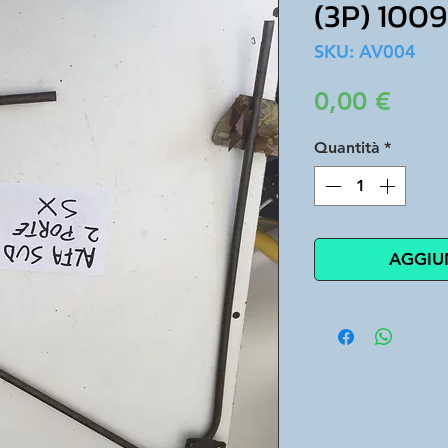
(3P) 100
SKU: AV004
Prez
0,00 €
Quantità
*
AGGIU