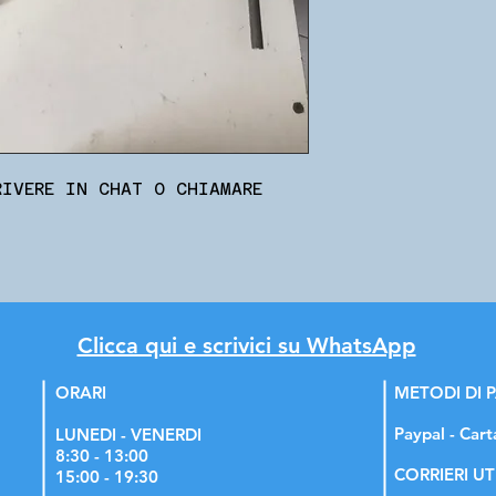
RIVERE IN CHAT O CHIAMARE
Clicca qui e scrivici su WhatsApp
ORARI
METODI DI
Paypal - Cart
LUNEDI - VENERDI
8:30 - 13:00
CORRIERI UT
15:00 - 19:30