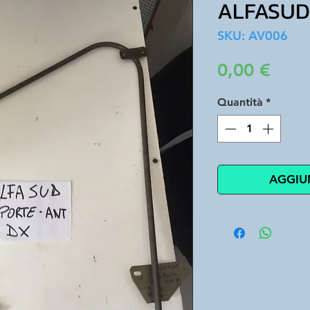
ALFASUD 
SKU: AV006
Prez
0,00 €
Quantità
*
AGGIU