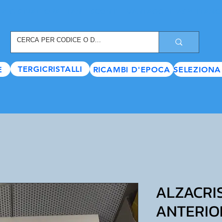
REGISTRATI ORA
, TANTI SCONTI E VANTAGGI TI ASPETTANO
TERGICRISTALLI
E
RICAMBI D'EPOCA
SELEZIONA
ALZACRI
ANTERIO