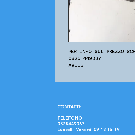
PER INFO SUL PREZZO SC
0825.449067
AV006
C
ONTATTI:
TELEFONO:
0825449067
Lunedi - Venerdi 09-13 15-19