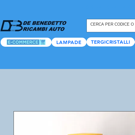
REGISTRATI ORA
, TANTI
TERGICRISTALLI
LAMPADE