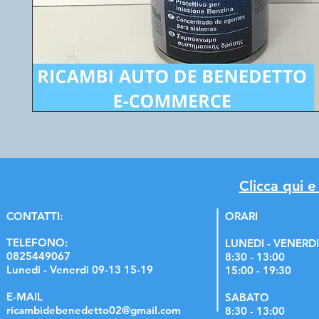
Clicca qui e
C
ONTATTI:
ORARI
TELEFONO:
LUNEDI - VENERDI
0825449067
8:30 - 13:00
Lunedi - Venerdi 09-13 15-19
15:00 - 19:30
E-MAIL
SABATO
ricambidebenedetto02@gmail.com
8:30 - 13:00