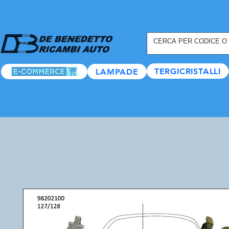
REGISTRATI ORA
, TANTI
TERGICRISTALLI
LAMPADE