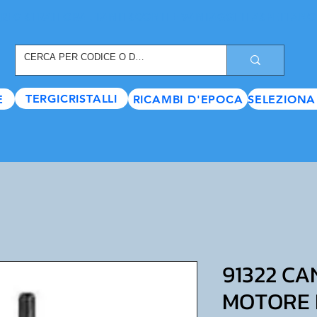
REGISTRATI ORA
, TANTI SCONTI E VANTAGGI TI ASPETTANO
TERGICRISTALLI
E
RICAMBI D'EPOCA
SELEZIONA
91322 C
MOTORE P