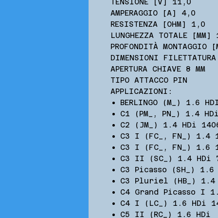
TENSIONE [V] 11,0
AMPERAGGIO [A] 4,0
RESISTENZA [OHM] 1,0
LUNGHEZZA TOTALE [MM] 
PROFONDITÀ MONTAGGIO [
DIMENSIONI FILETTATURA
APERTURA CHIAVE 8 MM
TIPO ATTACCO PIN
APPLICAZIONI:
BERLINGO (M_) 1.6 HD
C1 (PM_, PN_) 1.4 HD
C2 (JM_) 1.4 HDi 140
C3 I (FC_, FN_) 1.4 
C3 I (FC_, FN_) 1.6 
C3 II (SC_) 1.4 HDi 
C3 Picasso (SH_) 1.6
C3 Pluriel (HB_) 1.4
C4 Grand Picasso I 1
C4 I (LC_) 1.6 HDi 1
C5 II (RC_) 1.6 HDi