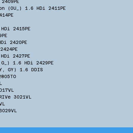
 2409PE
on (0U_) 1.6 HDi 2411PE
414PE
 HDi 2415PE
9PE
HDi 2420PE
 2424PE
 HDi 2427PE
 G_) 1.6 HDi 2429PE
Y, GY) 1.6 DDIS
2805TO
L
017VL
RIVe 3021VL
VL
3029VL