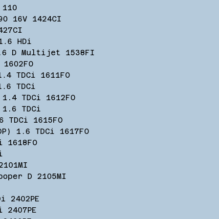
i 110
90 16V 1424CI
427CI
1.6 HDi
.6 D Multijet 1538FI
 1602FO
1.4 TDCi 1611FO
 1.6 TDCi
 1.4 TDCi 1612FO
 1.6 TDCi
6 TDCi 1615FO
DP) 1.6 TDCi 1617FO
i 1618FO
i
2101MI
ooper D 2105MI
Di 2402PE
i 2407PE