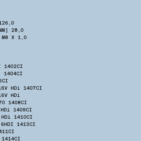
126,0
MM] 28,0
 M8 X 1,0
I 1402CI
i 1404CI
6CI
16V HDi 1407CI
16V HDi
70 1408CI
 HDi 1409CI
 HDi 1410CI
.6HDI 1413CI
411CI
 1414CI