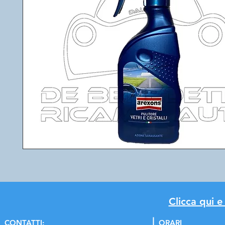
Clicca qui e
C
ONTATTI:
ORARI