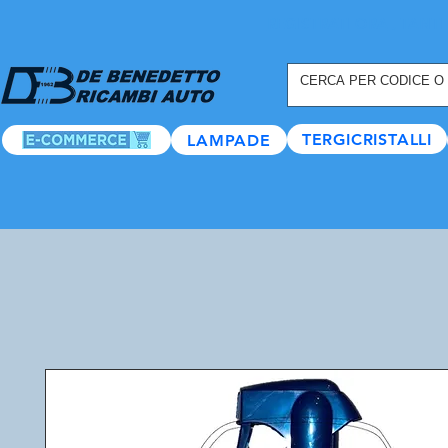
REGISTRATI ORA
, TANTI
TERGICRISTALLI
LAMPADE