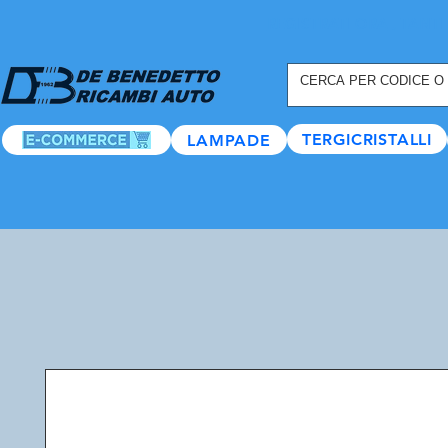
REGISTRATI ORA
, TANTI
TERGICRISTALLI
LAMPADE