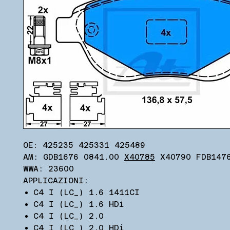
OE: 425235 425331 425489
AM: GDB1676 0841.00
X40785
X40790 FDB147
WWA: 23600
APPLICAZIONI:
C4 I (LC_) 1.6 1411CI
C4 I (LC_) 1.6 HDi
C4 I (LC_) 2.0
C4 I (LC_) 2.0 HDi