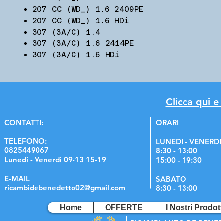
207 CC (WD_) 1.6 2409PE
207 CC (WD_) 1.6 HDi
307 (3A/C) 1.4
307 (3A/C) 1.6 2414PE
307 (3A/C) 1.6 HDi
Clicca qui e
C
ONTATTI:
ORARI
TELEFONO:
LUNEDI - VENERDI
0825449067
8:30 - 13:00
Lunedi - Venerdi 09-13 15-19
15:00 - 19:30
E-MAIL
SABATO
ricambidebenedetto02@gmail.com
8:30 - 13:00
Home
OFFERTE
I Nostri Prodott