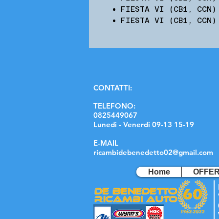
FIESTA VI (CB1, CCN)
FIESTA VI (CB1, CCN)
C
ONTATTI:
TELEFONO:
0825449067
Lunedi - Venerdi 09-13 15-19
E-MAIL
ricambidebenedetto02@gmail.com
Home
OFFE