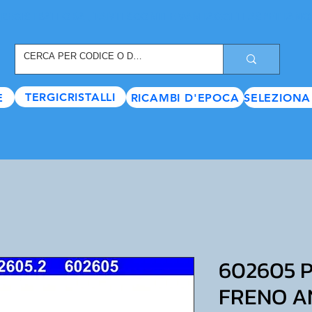
REGISTRATI ORA
, TANTI SCONTI E VANTAGGI TI ASPETTANO
TERGICRISTALLI
E
RICAMBI D'EPOCA
SELEZIONA
602605 P
FRENO A