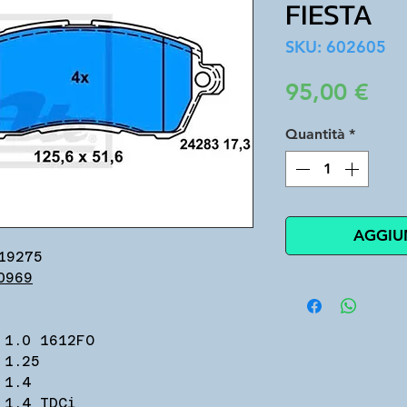
FIESTA
SKU: 602605
Pre
95,00 €
Quantità
*
AGGIU
19275
0969
 1.0 1612FO
 1.25
 1.4
 1.4 TDCi