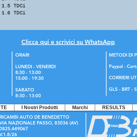
 1.5 TDCi
 1.6 TDCi
Clicca qui e scrivici su WhatsApp
ORARI
METODI DI
Paypal - Cart
LUNEDI - VENERDI
8:30 - 13:00
CORRIERI UT
15:00 - 19:30
GLS - BRT - S
SABATO
8:30 - 13:00
RTE
I Nostri Prodotti
Marchi
RESULTS
RICAMBI AUTO DE BENEDETTO
VIA NAZIONALE PASSO, 83036 (AV)
0825.449067
V.1.8/26