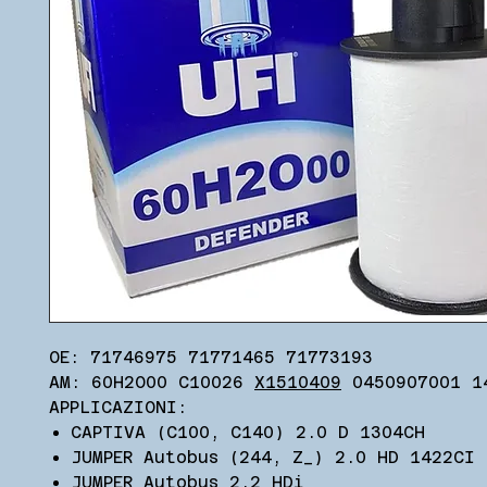
OE: 71746975 71771465 71773193
AM: 60H2O00 C10026
X1510409
0450907001 1
APPLICAZIONI:
CAPTIVA (C100, C140) 2.0 D 1304CH
JUMPER Autobus (244, Z_) 2.0 HD 1422CI
JUMPER Autobus 2.2 HDi