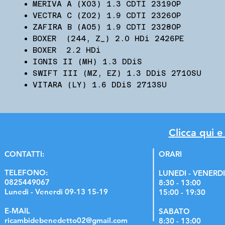
MERIVA A (X03) 1.3 CDTI 2319OP
VECTRA C (Z02) 1.9 CDTI 2326OP
ZAFIRA B (A05) 1.9 CDTI 2328OP
BOXER (244, Z_) 2.0 HDi 2426PE
BOXER 2.2 HDi
IGNIS II (MH) 1.3 DDiS
SWIFT III (MZ, EZ) 1.3 DDiS 2710SU
VITARA (LY) 1.6 DDiS 2713SU
Clicca qui e
C
ONTATTI:
ORARI
TELEFONO:
LUNEDI - VENERDI
0825449067
8:30 - 13:00
Lunedi - Venerdi 09-13 15-19
15:00 - 19:30
E-MAIL
SABATO
ricambidebenedetto02@gmail.com
8:30 - 13:00