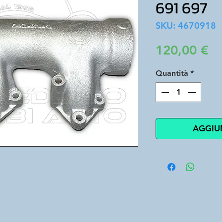
691 697
SKU: 4670918
Pr
120,00 €
Quantità
*
AGGIU