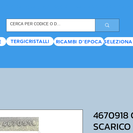
REGISTRATI ORA
, TANTI SCONTI E VANTAGGI TI ASPETTANO
TERGICRISTALLI
E
RICAMBI D'EPOCA
SELEZIONA
4670918
SCARICO 