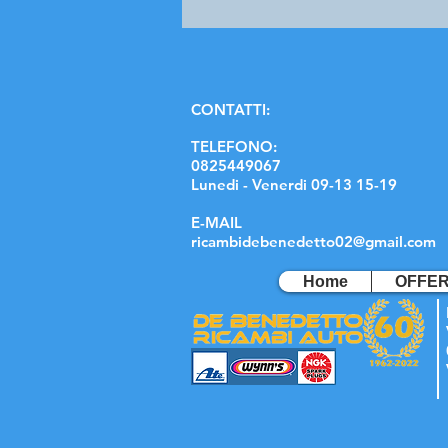
C
ONTATTI:
TELEFONO:
0825449067
Lunedi - Venerdi 09-13 15-19
E-MAIL
ricambidebenedetto02@gmail.com
Home
OFFE